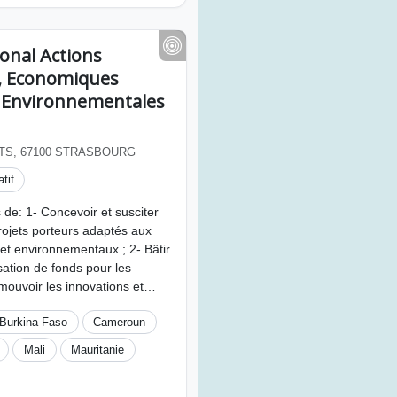
ional Actions
, Economiques
t Environnementales
TS, 67100 STRASBOURG
tif
 de: 1- Concevoir et susciter
rojets porteurs adaptés aux
t environnementaux ; 2- Bâtir
sation de fonds pour les
omouvoir les innovations et…
Burkina Faso
Cameroun
Mali
Mauritanie