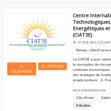
Centre Internat
Technologiques
Energétiques e
(CIAT3E)
07 RUE DES COLVER
Réseau, collectif associa
Le CIAT3E a pour objets
la conception de microp
MESSAGE
contextes économiques e
TÉLÉPHONE
des stratégies de mobili
projets porteurs ; 3- Pr
PAYS D’INTERVENTION
Côte d'Ivoire
Gabon
4 de plus