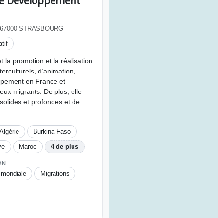
le Développement
 67000 STRASBOURG
tif
t la promotion et la réalisation
terculturels, d’animation,
oppement en France et
eux migrants. De plus, elle
 solides et profondes et de
Algérie
Burkina Faso
ye
Maroc
4 de plus
ON
 mondiale
Migrations