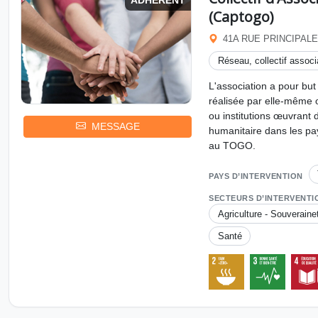
ADHÉRENT
(Captogo)
41A RUE PRINCIPALE
Réseau, collectif associa
L'association a pour but
réalisée par elle-même 
ou institutions œuvrant
MESSAGE
humanitaire dans les pay
au TOGO.
PAYS D’INTERVENTION
SECTEURS D’INTERVENTI
Agriculture - Souveraine
Santé