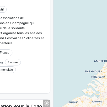
tif
 associations de
lons en Champagne qui
 de la solidarité
tif organise tous les ans des
d Festival des Solidarités et
imenterre.
France
Culture
ON
 mondiale
ciation Pour le Togo