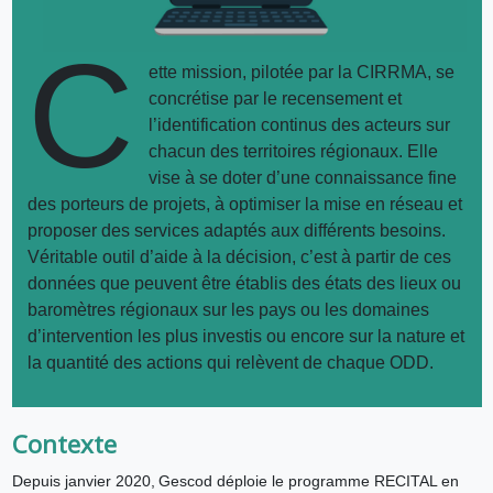
C
ette mission, pilotée par la CIRRMA, se
concrétise par le recensement et
l’identification continus des acteurs sur
chacun des territoires régionaux. Elle
vise à se doter d’une connaissance fine
des porteurs de projets, à optimiser la mise en réseau et
proposer des services adaptés aux différents besoins.
Véritable outil d’aide à la décision, c’est à partir de ces
données que peuvent être établis des états des lieux ou
baromètres régionaux sur les pays ou les domaines
d’intervention les plus investis ou encore sur la nature et
la quantité des actions qui relèvent de chaque ODD.
Contexte
Depuis janvier 2020, Gescod déploie le programme RECITAL en