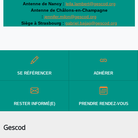
Antenne de Nancy :
leila.lambert@gescod.org
Antenne de Châlons-en-Champagne
:
jennifer.milon@gescod.org
Siège à Strasbourg :
gabriel.bajjaji@gescod.org
SE RÉFÉRENCER
ADHÉRER
RESTER INFORMÉ(E)
PRENDRE RENDEZ-VOUS
Gescod