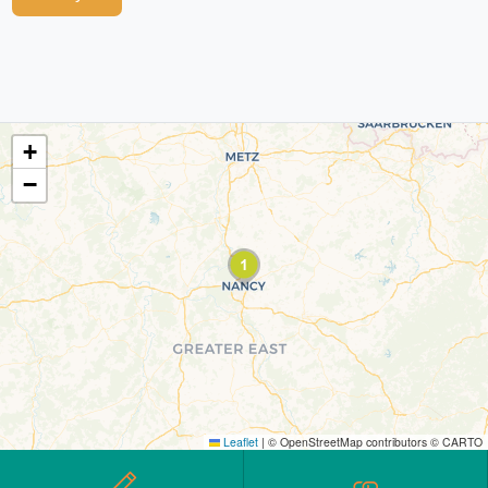
+
−
Leaflet
|
© OpenStreetMap contributors © CARTO