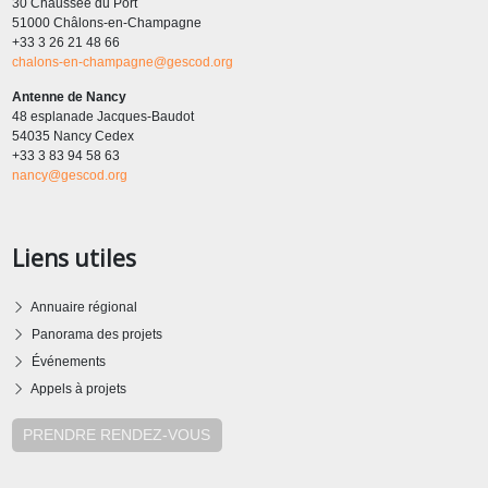
30 Chaussée du Port
51000 Châlons-en-Champagne
+33 3 26 21 48 66
chalons-en-champagne@gescod.org
Antenne de Nancy
48 esplanade Jacques-Baudot
54035 Nancy Cedex
+33 3 83 94 58 63
nancy@gescod.org
Liens utiles
Annuaire régional
Panorama des projets
Événements
Appels à projets
PRENDRE RENDEZ-VOUS