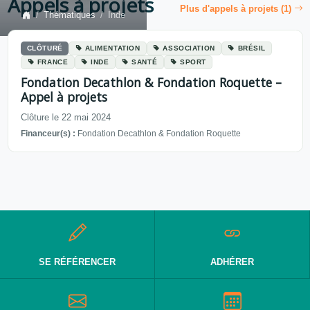
Appels à projets
Plus d'appels à projets (1)
Thématiques
Inde
CLÔTURÉ
ALIMENTATION
ASSOCIATION
BRÉSIL
FRANCE
INDE
SANTÉ
SPORT
Fondation Decathlon & Fondation Roquette –
Appel à projets
Clôture le 22 mai 2024
Financeur(s) :
Fondation Decathlon & Fondation Roquette
SE RÉFÉRENCER
ADHÉRER