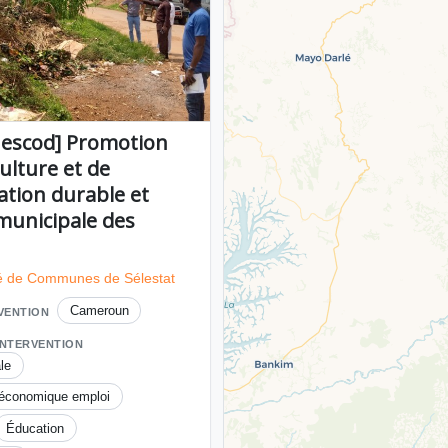
Gescod] Promotion
culture et de
tation durable et
municipale des
de Communes de Sélestat
Cameroun
RVENTION
INTERVENTION
le
 économique emploi
Éducation