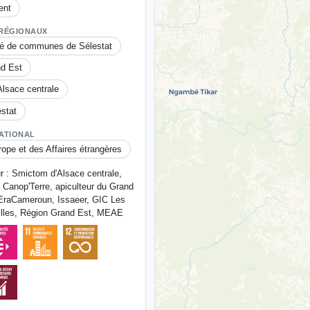
ent
 RÉGIONAUX
 de communes de Sélestat
d Est
lsace centrale
estat
ATIONAL
rope et des Affaires étrangères
r : Smictom d'Alsace centrale,
 Canop'Terre, apiculteur du Grand
EraCameroun, Issaeer, GIC Les
lles, Région Grand Est, MEAE