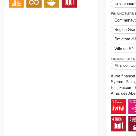
Environnem
FINANCEURS
Communauté
Région Gran
Smictom d’A
Ville de Sél
FINANCEUR N
Min. de l’Eu
Autre financeu
Syctom Paris,
Est, Feicom, 
Amis des Abei