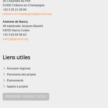
30 Chaussée du Port
51000 Châlons-en-Champagne
+33 3 26 21 48 66
chalons-en-champagne@gescod.org
Antenne de Nancy
48 esplanade Jacques-Baudot
54035 Nancy Cedex
+33 3 83 94 58 63
nancy@gescod.org
Liens utiles
Annuaire régional
Panorama des projets
Événements
Appels à projets
PRENDRE RENDEZ-VOUS