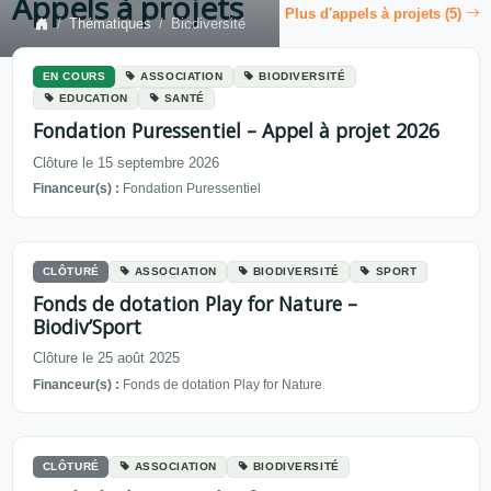
Appels à projets
Plus d'appels à projets (5)
Thématiques
Biodiversité
EN COURS
ASSOCIATION
BIODIVERSITÉ
EDUCATION
SANTÉ
Fondation Puressentiel – Appel à projet 2026
Clôture le 15 septembre 2026
Financeur(s) :
Fondation Puressentiel
CLÔTURÉ
ASSOCIATION
BIODIVERSITÉ
SPORT
Fonds de dotation Play for Nature –
Biodiv’Sport
Clôture le 25 août 2025
Financeur(s) :
Fonds de dotation Play for Nature
CLÔTURÉ
ASSOCIATION
BIODIVERSITÉ